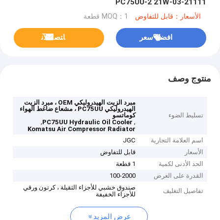
PC75UU-2 21W-03-21111
الأسعار：قابل للتفاوض
MOQ：1 قطعة
افضل سعر
ﺎﺘﺼﻟ ﺍﻶﻧ
منتوج وصف
مبرد الزيت الهيدروليكي OEM ، مبرد الزيت
الهيدروليكي PC75UU ، مشعاع ضاغط الهواء
تسليط الضوء
كوماتسو
,
,
PC75UU Hydraulic Oil Cooler
Komatsu Air Compressor Radiator
اسم العلامة التجارية
JGC
الأسعار
قابل للتفاوض
الحد الأدنى لكمية
1 قطعة
القدرة على العرض
100-2000
صندوق خشبي للأجزاء الثقيلة ، كرتون ورقي
تفاصيل التغليف
للأجزاء الخفيفة
عرض المزيد