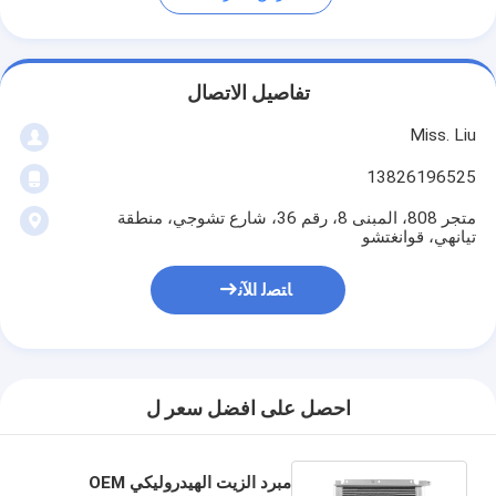
تفاصيل الاتصال
Miss. Liu
13826196525
متجر 808، المبنى 8، رقم 36، شارع تشوجي، منطقة
تيانهي، قوانغتشو
ﺎﺘﺼﻟ ﺍﻶﻧ
احصل على افضل سعر ل
مبرد الزيت الهيدروليكي OEM