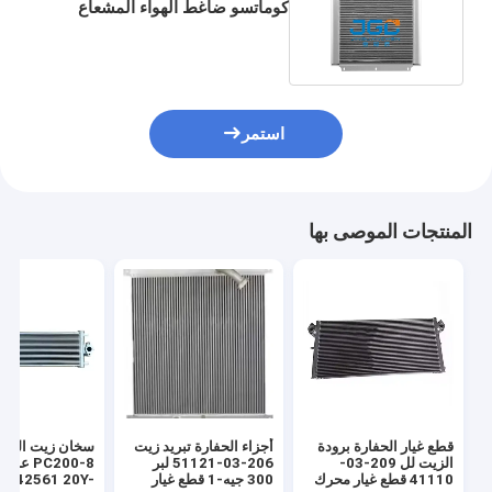
كوماتسو ضاغط الهواء المشعاع
PC75UU-2 21W-03-21111
استمر
المنتجات الموصى بها
قطع غيار الحفارة برودة
أجزاء الحفارة تبريد زيت
سخان زيت الحفر
الزيت لل 209-03-
206-03-51121 لبر
PC200-8 ع
41110 قطع غيار محرك
300 جيه-1 قطع غيار