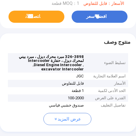
الأسعار：قابل للتفاوض
MOQ：1 قطعة
افضل سعر
ﺎﺘﺼﻟ ﺍﻶﻧ
منتوج وصف
326-3898 مبرد محرك ديزل ، مبرد بيني
لمحرك ديزل ، حفارة Intercooler
تسليط الضوء
,
,
Diesel Engine Intercooler
excavator Intercooler
اسم العلامة التجارية
JGC
الأسعار
قابل للتفاوض
الحد الأدنى لكمية
1 قطعة
القدرة على العرض
100-2000
تفاصيل التغليف
صندوق خشبي قياسي
عرض المزيد