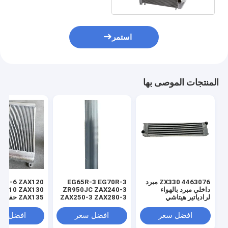
استمر
المنتجات الموصى بها
4463076 ZX330 مبرد
EG65R-3 EG70R-3
120-6 ZAX120
داخلي مبرد بالهواء
ZR950JC ZAX240-3
X110 ZAX130
لرادياتير هيتاشي
ZAX250-3 ZAX280-3
ZAX135 حف
المبرد بين المبردات
مبرد الهواء المبر
المبردات 465035
افضل سعر
افضل سعر
افضل سع