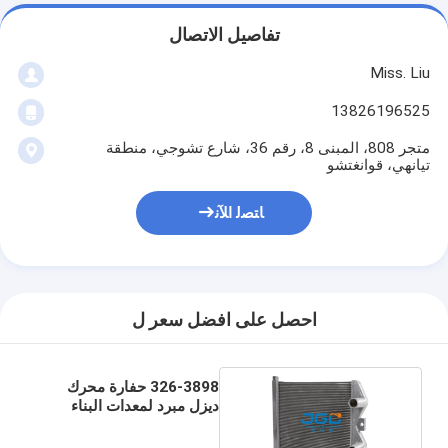
تفاصيل الاتصال
Miss. Liu
13826196525
متجر 808، المبنى 8، رقم 36، شارع تشوجي، منطقة
تيانهي، قوانغتشو
ﺎﺘﺼﻟ ﺍﻶﻧ
احصل على افضل سعر ل
326-3898 حفارة محرك
ديزل مبرد لمعدات البناء
E336D