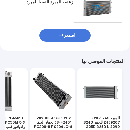
زعنفة المبرد النفط المبرد
4650353 ZAX200-3
استمر
المنتجات الموصى بها
المبرد 245-9207
20Y-03-41651 20Y-
R-3 PC45MR-
2459207 للحفر 324D
03-42451 لجهاز الحفر
3 3
PC200-8 PC200LC-8
325D 325D L 329D