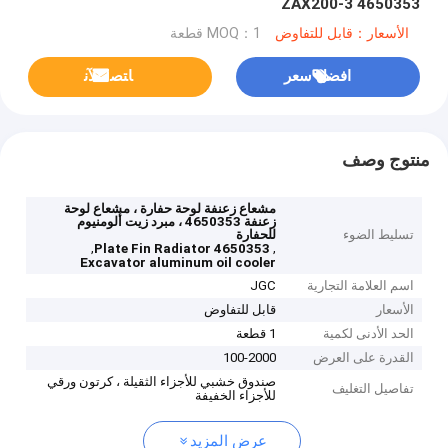
4650353 ZAX200-3
الأسعار：قابل للتفاوض
MOQ：1 قطعة
افضل سعر
ﺎﺘﺼﻟ ﺍﻶﻧ
منتوج وصف
مشعاع زعنفة لوحة حفارة ، مشعاع لوحة
زعنفة 4650353 ، مبرد زيت ألومنيوم
تسليط الضوء
للحفارة
,
,
Plate Fin Radiator 4650353
Excavator aluminum oil cooler
اسم العلامة التجارية
JGC
الأسعار
قابل للتفاوض
الحد الأدنى لكمية
1 قطعة
القدرة على العرض
100-2000
صندوق خشبي للأجزاء الثقيلة ، كرتون ورقي
تفاصيل التغليف
للأجزاء الخفيفة
عرض المزيد