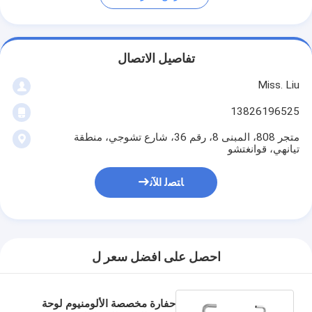
تفاصيل الاتصال
Miss. Liu
13826196525
متجر 808، المبنى 8، رقم 36، شارع تشوجي، منطقة
تيانهي، قوانغتشو
ﺎﺘﺼﻟ ﺍﻶﻧ
احصل على افضل سعر ل
حفارة مخصصة الألومنيوم لوحة