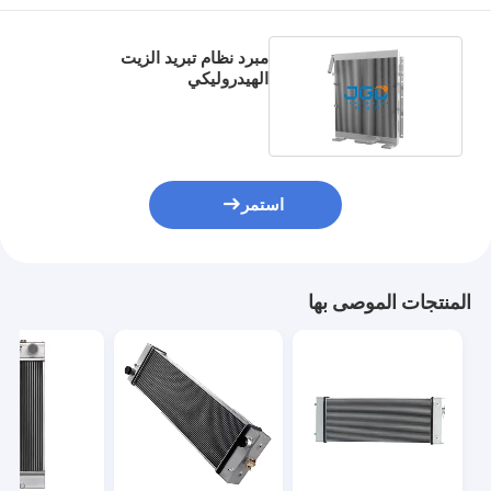
مبرد نظام تبريد الزيت
الهيدروليكي
YN05P00007S002 للحفارة
SK200-6
استمر
المنتجات الموصى بها