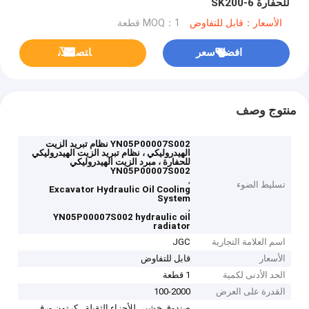
للحفارة SK200-6
الأسعار：قابل للتفاوض
MOQ：1 قطعة
افضل سعر
ﺎﺘﺼﻟ ﺍﻶﻧ
منتوج وصف
YN05P00007S002 نظام تبريد الزيت
الهيدروليكي ، نظام تبريد الزيت الهيدروليكي
للحفارة ، مبرد الزيت الهيدروليكي
YN05P00007S002
,
تسليط الضوء
Excavator Hydraulic Oil Cooling
System
,
YN05P00007S002 hydraulic oil
radiator
اسم العلامة التجارية
JGC
الأسعار
قابل للتفاوض
الحد الأدنى لكمية
1 قطعة
القدرة على العرض
100-2000
صندوق خشبي للأجزاء الثقيلة ، كرتون ورقي