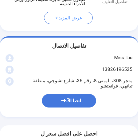
تفاصيل التغليف
للأجزاء الخفيفة
عرض المزيد
تفاصيل الاتصال
Miss. Liu
13826196525
متجر 808، المبنى 8، رقم 36، شارع تشوجي، منطقة
تيانهي، قوانغتشو
ﺎﺘﺼﻟ ﺍﻶﻧ
احصل على افضل سعر ل