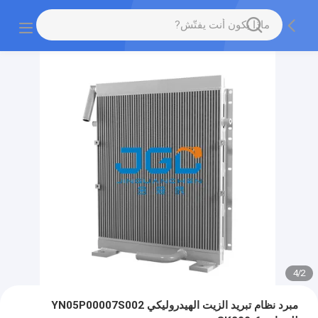
4
/
2
مبرد نظام تبريد الزيت الهيدروليكي YN05P00007S002