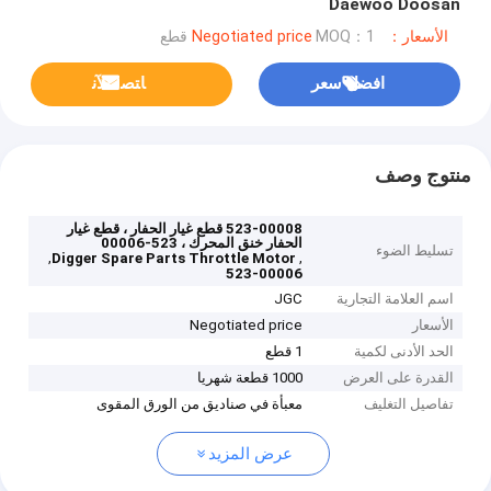
Daewoo Doosan
الأسعار：Negotiated price
MOQ：1 قطع
افضل سعر
ﺎﺘﺼﻟ ﺍﻶﻧ
منتوج وصف
523-00008 قطع غيار الحفار ، قطع غيار
الحفار خنق المحرك ، 523-00006
تسليط الضوء
,
,
Digger Spare Parts Throttle Motor
523-00006
اسم العلامة التجارية
JGC
الأسعار
Negotiated price
الحد الأدنى لكمية
1 قطع
القدرة على العرض
1000 قطعة شهريا
تفاصيل التغليف
معبأة في صناديق من الورق المقوى
عرض المزيد