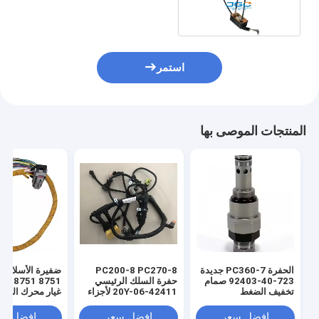
استمر
المنتجات الموصى بها
الحفرة PC360-7 جديدة
PC200-8 PC270-8
723-40-92403 صمام
حفرة السلك الرئيسي
تخفيف الضغط
20Y-06-42411 لأجزاء
غيار محرك الحفا
كهربائية
330GC 320GC
افضل سعر
افضل سعر
افضل سع