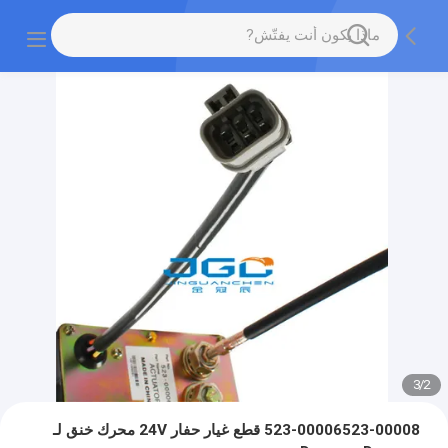
3
/
2
523-00006523-00008 قطع غيار حفار 24V محرك خنق لـ