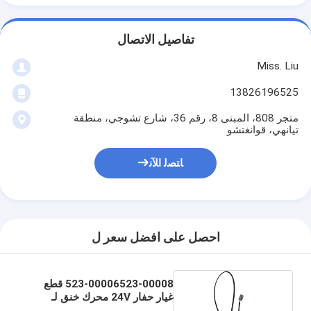
تفاصيل الاتصال
Miss. Liu
13826196525
متجر 808، المبنى 8، رقم 36، شارع تشوجي، منطقة
تيانهي، قوانغتشو
ﺎﺘﺼﻟ ﺍﻶﻧ
احصل على افضل سعر ل
523-00006523-00008 قطع
غيار حفار 24V محرك خنق لـ
Daewoo Doosan