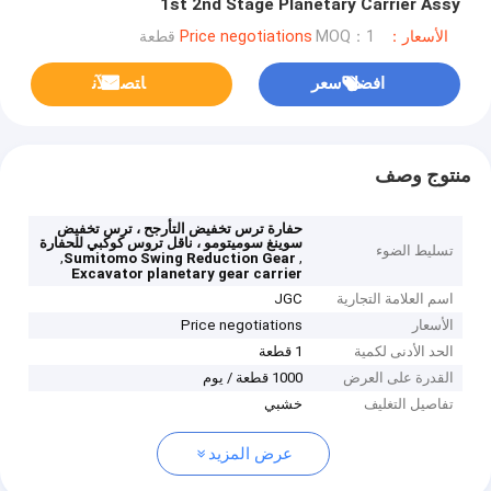
1st 2nd Stage Planetary Carrier Assy
الأسعار：Price negotiations
MOQ：1 قطعة
افضل سعر
ﺎﺘﺼﻟ ﺍﻶﻧ
منتوج وصف
حفارة ترس تخفيض التأرجح ، ترس تخفيض
سوينغ سوميتومو ، ناقل تروس كوكبي للحفارة
تسليط الضوء
,
,
Sumitomo Swing Reduction Gear
Excavator planetary gear carrier
اسم العلامة التجارية
JGC
الأسعار
Price negotiations
الحد الأدنى لكمية
1 قطعة
القدرة على العرض
1000 قطعة / يوم
تفاصيل التغليف
خشبي
عرض المزيد