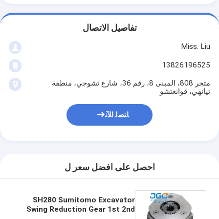
تفاصيل الاتصال
Miss. Liu
13826196525
متجر 808، المبنى 8، رقم 36، شارع تشوجي، منطقة
تيانهي، قوانغتشو
ﺎﺘﺼﻟ ﺍﻶﻧ
احصل على افضل سعر ل
SH280 Sumitomo Excavator
Swing Reduction Gear 1st 2nd
Stage Planetary Carrier Assy