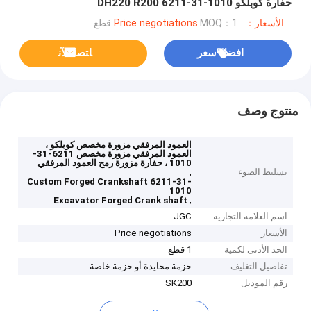
حفارة كوبلكو DH220 R200 6211-31-1010
الأسعار：Price negotiations
MOQ：1 قطع
افضل سعر
ﺎﺘﺼﻟ ﺍﻶﻧ
منتوج وصف
العمود المرفقي مزورة مخصص كوبلكو ،
العمود المرفقي مزورة مخصص 6211-31-
1010 ، حفارة مزورة رمح العمود المرفقي
تسليط الضوء
,
Custom Forged Crankshaft 6211-31-
1010
,
Excavator Forged Crank shaft
اسم العلامة التجارية
JGC
الأسعار
Price negotiations
الحد الأدنى لكمية
1 قطع
تفاصيل التغليف
حزمة محايدة أو حزمة خاصة
رقم الموديل
SK200