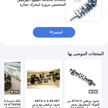
المخصص مزورة لمحرك حفارة
كوبلكو DH220 R200 6211-31-
1010
استمر
المنتجات الموصى بها
عمود مرفقي KTA19 من
4BTA 3.9 4B 4BT
الفولاذ المطروق بسعر
عمود مرفقي مع ترس
NV94 4TNV88