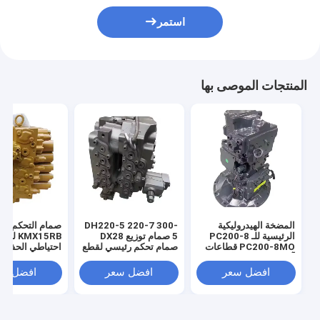
استمر
المنتجات الموصى بها
المضخة الهيدروليكية
DH220-5 220-7 300-
صمام التحكم ال
الرئيسية للـ PC200-8
5 صمام توزيع DX28
KMX15RB لجز
PC200-8MO قطاعات
صمام تحكم رئيسي لقطع
احتياطي الحفار
آلات الحفر والبناء
غيار الحفارات
افضل سعر
افضل سعر
افضل سع