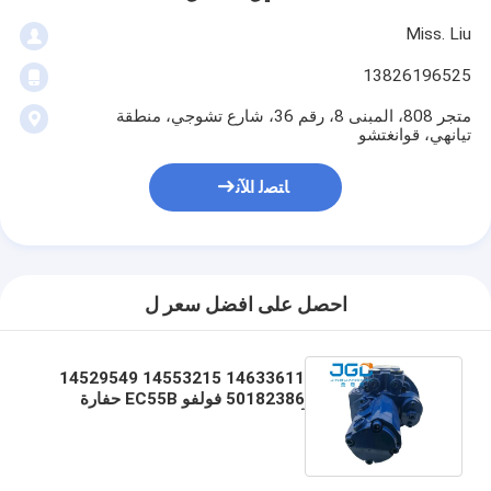
Miss. Liu
13826196525
متجر 808، المبنى 8، رقم 36، شارع تشوجي، منطقة
تيانهي، قوانغتشو
ﺎﺘﺼﻟ ﺍﻶﻧ
احصل على افضل سعر ل
14633611 14553215 14529549
50182386 فولفو EC55B حفارة
أجزاء هيدروليكية محرك مضخة صغيرة