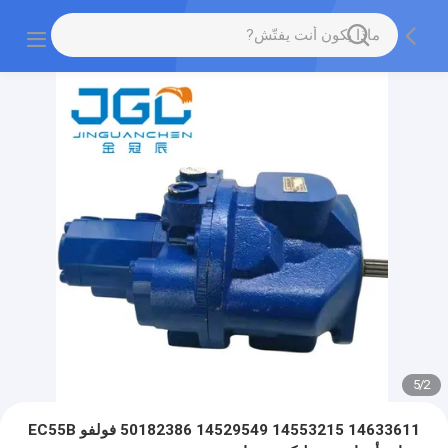
5
/
2
14633611 14553215 14529549 50182386 فولفو EC55B