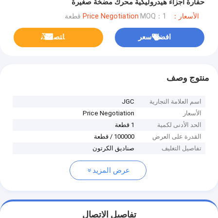
حفارة أجزاء هيدروليكية محرك مضخة صغيرة
الأسعار：Price Negotiation
MOQ：1 قطعة
افضل سعر
ﺎﺘﺼﻟ ﺍﻶﻧ
منتوج وصف
اسم العلامة التجارية
JGC
الأسعار
Price Negotiation
الحد الأدنى لكمية
1 قطعة
القدرة على العرض
100000 / قطعة
تفاصيل التغليف
صناديق الكرتون
عرض المزيد
تفاصيل الاتصال