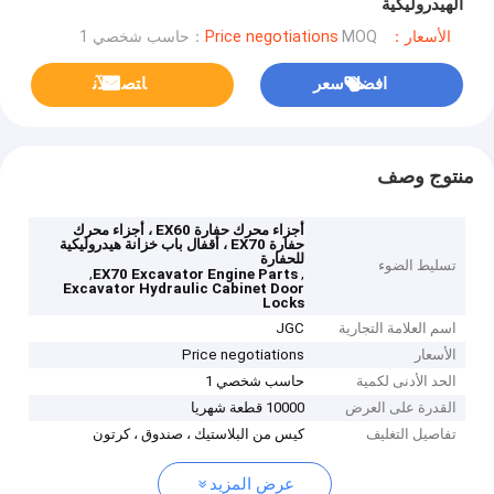
الهيدروليكية
الأسعار：Price negotiations
MOQ：حاسب شخصي 1
افضل سعر
ﺎﺘﺼﻟ ﺍﻶﻧ
منتوج وصف
أجزاء محرك حفارة EX60 ، أجزاء محرك
حفارة EX70 ، أقفال باب خزانة هيدروليكية
للحفارة
تسليط الضوء
,
,
EX70 Excavator Engine Parts
Excavator Hydraulic Cabinet Door
Locks
اسم العلامة التجارية
JGC
الأسعار
Price negotiations
الحد الأدنى لكمية
حاسب شخصي 1
القدرة على العرض
10000 قطعة شهريا
تفاصيل التغليف
كيس من البلاستيك ، صندوق ، كرتون
عرض المزيد