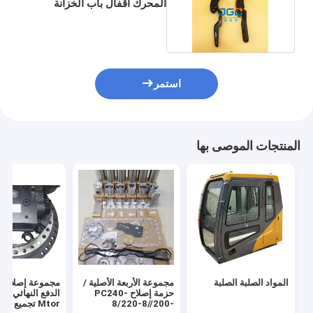
المحرك أقفال باب الخزانة
الهيدروليكية
استمر
المنتجات الموصى بها
المواد الصلبة الصلبة
مجموعة الأربعة الأصلية /
مجموعة إصلاح 
حزمة إصلاح PC240-
الدفع النهائي ح
8/220-8//200-
Mtor