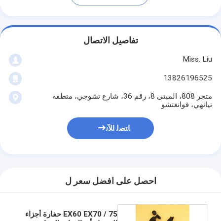
تفاصيل الاتصال
Miss. Liu
13826196525
متجر 808، المبنى 8، رقم 36، شارع تشوجي، منطقة
تيانهي، قوانغتشو
ﺎﺘﺼﻟ ﺍﻶﻧ
احصل على افضل سعر ل
EX60 EX70 / 75 حفارة أجزاء