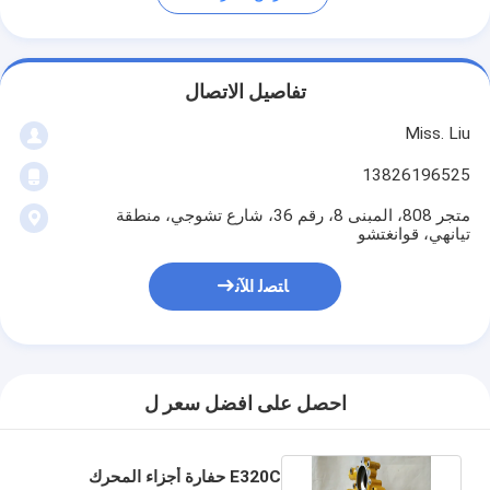
تفاصيل الاتصال
Miss. Liu
13826196525
متجر 808، المبنى 8، رقم 36، شارع تشوجي، منطقة
تيانهي، قوانغتشو
ﺎﺘﺼﻟ ﺍﻶﻧ
احصل على افضل سعر ل
E320C حفارة أجزاء المحرك