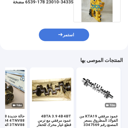
34335-23010 178-6539 مضخة
زيت الديزل بدون مبرد
استمر
المنتجات الموصى بها
عمود مرفقي KTA19 من
4BTA 3.9 4B 4BT
الفولاذ المطروق بسعر
عمود مرفقي مع ترس
NV94 4TNV88
المصنع رقم 3347569
قطع غيار محرك للحفار
3TNV88 العمو