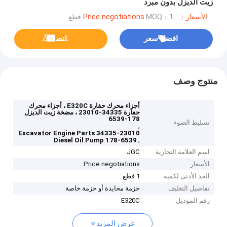
زيت الديزل بدون مبرد
الأسعار：Price negotiations
MOQ：1 قطع
افضل سعر
ﺎﺘﺼﻟ ﺍﻶﻧ
منتوج وصف
أجزاء محرك حفارة E320C ، أجزاء محرك
حفارة 34335-23010 ، مضخة زيت الديزل
178-6539
تسليط الضوء
,
34335-23010 Excavator Engine Parts
,
178-6539 Diesel Oil Pump
اسم العلامة التجارية
JGC
الأسعار
Price negotiations
الحد الأدنى لكمية
1 قطع
تفاصيل التغليف
حزمة محايدة أو حزمة خاصة
رقم الموديل
E320C
عرض المزيد