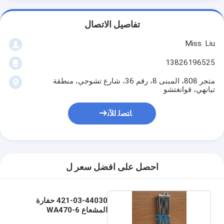
تفاصيل الاتصال
Miss. Liu
13826196525
متجر 808، المبنى 8، رقم 36، شارع تشوجي، منطقة
تيانهي، قوانغتشو
ﺎﺘﺼﻟ ﺍﻶﻧ
احصل على افضل سعر ل
421-03-44030 حفارة
المشعاع WA470-6
WA480-6