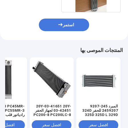
استمر
المنتجات الموصى بها
المبرد 245-9207
20Y-03-41651 20Y-
R-3 PC45MR-
2459207 للحفر 324D
03-42451 لجهاز الحفر
3 3
PC200-8 PC200LC-8
325D 325D L 329D
324D
31330 قطعة آلات البناء
افضل سعر
افضل سعر
افضل سع