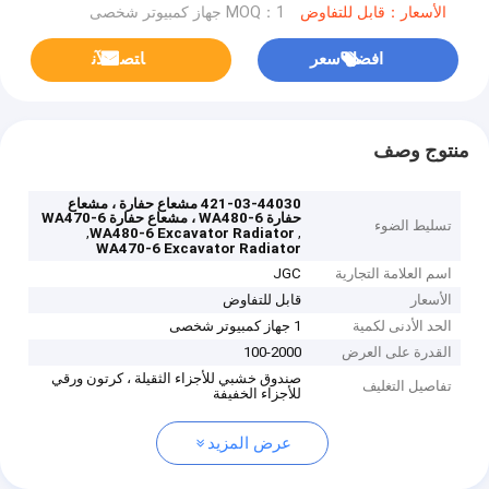
الأسعار：قابل للتفاوض
MOQ：1 جهاز كمبيوتر شخصى
افضل سعر
ﺎﺘﺼﻟ ﺍﻶﻧ
منتوج وصف
421-03-44030 مشعاع حفارة ، مشعاع
حفارة WA480-6 ، مشعاع حفارة WA470-6
تسليط الضوء
,
,
WA480-6 Excavator Radiator
WA470-6 Excavator Radiator
اسم العلامة التجارية
JGC
الأسعار
قابل للتفاوض
الحد الأدنى لكمية
1 جهاز كمبيوتر شخصى
القدرة على العرض
100-2000
صندوق خشبي للأجزاء الثقيلة ، كرتون ورقي
تفاصيل التغليف
للأجزاء الخفيفة
عرض المزيد