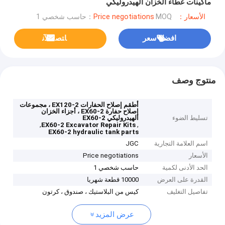
ماكينات غطاء الخزان الهيدروليكي
الأسعار：Price negotiations
MOQ：حاسب شخصي 1
افضل سعر
ﺎﺘﺼﻟ ﺍﻶﻧ
منتوج وصف
أطقم إصلاح الحفارات EX120-2 ، مجموعات
إصلاح حفارة EX60-2 ، أجزاء الخزان
تسليط الضوء
الهيدروليكي EX60-2
,
,
EX60-2 Excavator Repair Kits
EX60-2 hydraulic tank parts
اسم العلامة التجارية
JGC
الأسعار
Price negotiations
الحد الأدنى لكمية
حاسب شخصي 1
القدرة على العرض
10000 قطعة شهريا
تفاصيل التغليف
كيس من البلاستيك ، صندوق ، كرتون
عرض المزيد