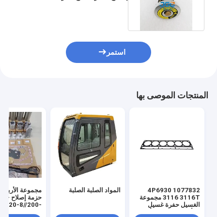
غطاء الخزان الهيدروليكي
استمر
المنتجات الموصى بها
1077832 4P6930
المواد الصلبة الصلبة
مجموعة الأربعة ا
3116 3116T مجموعة
حزمة إصل
الغسيل حفرة غسيل
8/220-8//200-
الرأس للحيوانات الأليفة
/220-7/270-7