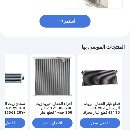
استمر
المنتجات الموصى بها
قطع غيار الحفارة برودة
أجزاء الحفارة تبريد زيت
سخان زيت الحفر
الزيت لل 209-03-
206-03-51121 لبر
PC200-8 ع
41110 قطع غيار محرك
300 جيه-1 قطع غيار
الحفارة PC800SE-8
محرك الحفارة
2560 20Y-03-
20Y-03-42570
افضل سعر
افضل سعر
افضل سع