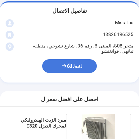
تفاصيل الاتصال
Miss. Liu
13826196525
متجر 808، المبنى 8، رقم 36، شارع تشوجي، منطقة
تيانهي، قوانغتشو
ﺎﺘﺼﻟ ﺍﻶﻧ
احصل على افضل سعر ل
مبرد الزيت الهيدروليكي
لمحرك الديزل E320
للحفارة