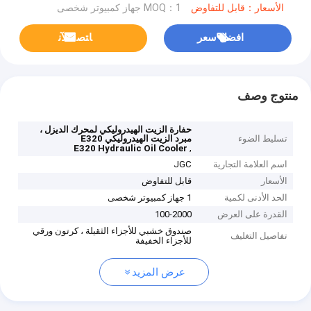
الأسعار：قابل للتفاوض
MOQ：1 جهاز كمبيوتر شخصى
افضل سعر
ﺎﺘﺼﻟ ﺍﻶﻧ
منتوج وصف
حفارة الزيت الهيدروليكي لمحرك الديزل ،
تسليط الضوء
مبرد الزيت الهيدروليكي E320
,
E320 Hydraulic Oil Cooler
اسم العلامة التجارية
JGC
الأسعار
قابل للتفاوض
الحد الأدنى لكمية
1 جهاز كمبيوتر شخصى
القدرة على العرض
100-2000
صندوق خشبي للأجزاء الثقيلة ، كرتون ورقي
تفاصيل التغليف
للأجزاء الخفيفة
عرض المزيد