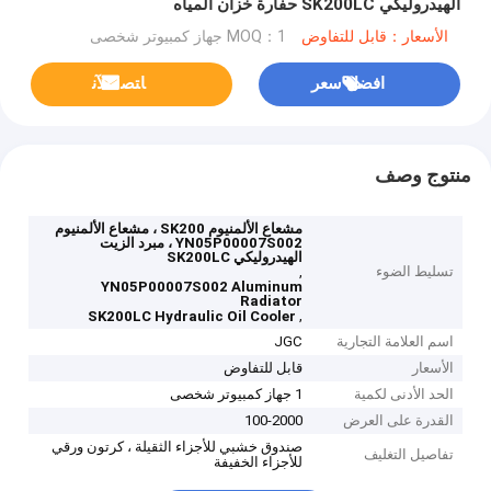
الهيدروليكي SK200LC حفارة خزان المياه
الأسعار：قابل للتفاوض
MOQ：1 جهاز كمبيوتر شخصى
افضل سعر
ﺎﺘﺼﻟ ﺍﻶﻧ
منتوج وصف
مشعاع الألمنيوم SK200 ، مشعاع الألمنيوم
YN05P00007S002 ، مبرد الزيت
الهيدروليكي SK200LC
تسليط الضوء
,
YN05P00007S002 Aluminum
Radiator
,
SK200LC Hydraulic Oil Cooler
اسم العلامة التجارية
JGC
الأسعار
قابل للتفاوض
الحد الأدنى لكمية
1 جهاز كمبيوتر شخصى
القدرة على العرض
100-2000
صندوق خشبي للأجزاء الثقيلة ، كرتون ورقي
تفاصيل التغليف
للأجزاء الخفيفة