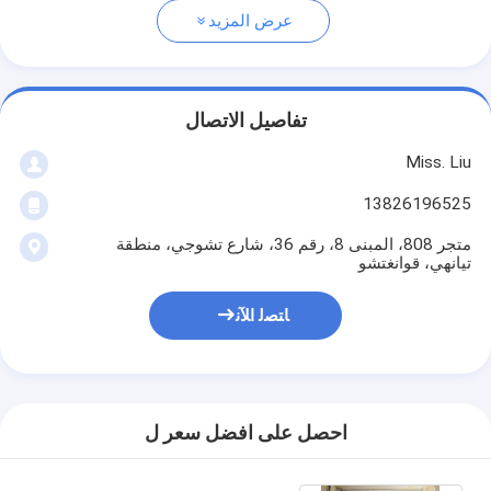
عرض المزيد
تفاصيل الاتصال
Miss. Liu
13826196525
متجر 808، المبنى 8، رقم 36، شارع تشوجي، منطقة
تيانهي، قوانغتشو
ﺎﺘﺼﻟ ﺍﻶﻧ
احصل على افضل سعر ل