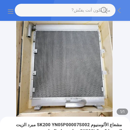
1
/
1
مشعاع الألومنيوم SK200 YN05P00007S002 مبرد الزيت