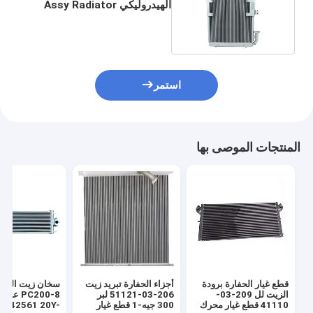
الهيدروليكي Assy Radiator
11N6-40031
استمر
المنتجات الموصى بها
قطع غيار الحفارة برودة
أجزاء الحفارة تبريد زيت
سخان زيت الحفر
الزيت لل 209-03-
206-03-51121 لبر
PC200-8 ع
41110 قطع غيار محرك
300 جيه-1 قطع غيار