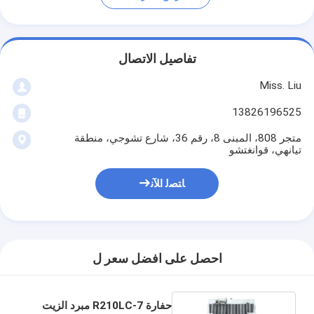
تفاصيل الاتصال
Miss. Liu
13826196525
متجر 808، المبنى 8، رقم 36، شارع تشوجي، منطقة
تيانهي، قوانغتشو
ﺎﺘﺼﻟ ﺍﻶﻧ
احصل على افضل سعر ل
حفارة R210LC-7 مبرد الزيت