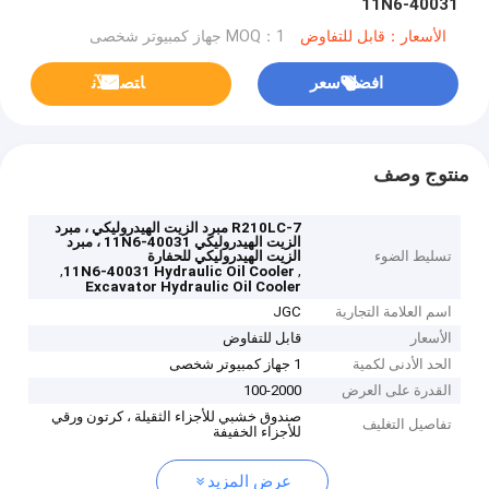
11N6-40031
الأسعار：قابل للتفاوض
MOQ：1 جهاز كمبيوتر شخصى
افضل سعر
ﺎﺘﺼﻟ ﺍﻶﻧ
منتوج وصف
R210LC-7 مبرد الزيت الهيدروليكي ، مبرد
الزيت الهيدروليكي 11N6-40031 ، مبرد
تسليط الضوء
الزيت الهيدروليكي للحفارة
,
,
11N6-40031 Hydraulic Oil Cooler
Excavator Hydraulic Oil Cooler
اسم العلامة التجارية
JGC
الأسعار
قابل للتفاوض
الحد الأدنى لكمية
1 جهاز كمبيوتر شخصى
القدرة على العرض
100-2000
صندوق خشبي للأجزاء الثقيلة ، كرتون ورقي
تفاصيل التغليف
للأجزاء الخفيفة
عرض المزيد