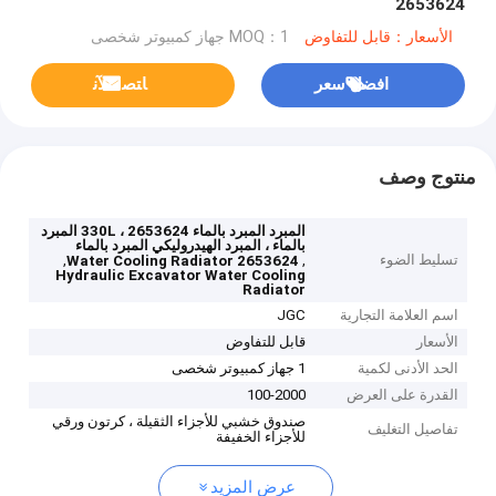
2653624
الأسعار：قابل للتفاوض
MOQ：1 جهاز كمبيوتر شخصى
افضل سعر
ﺎﺘﺼﻟ ﺍﻶﻧ
منتوج وصف
المبرد المبرد بالماء 330L ، 2653624 المبرد
بالماء ، المبرد الهيدروليكي المبرد بالماء
تسليط الضوء
,
,
2653624 Water Cooling Radiator
Hydraulic Excavator Water Cooling
Radiator
اسم العلامة التجارية
JGC
الأسعار
قابل للتفاوض
الحد الأدنى لكمية
1 جهاز كمبيوتر شخصى
القدرة على العرض
100-2000
صندوق خشبي للأجزاء الثقيلة ، كرتون ورقي
تفاصيل التغليف
للأجزاء الخفيفة
عرض المزيد