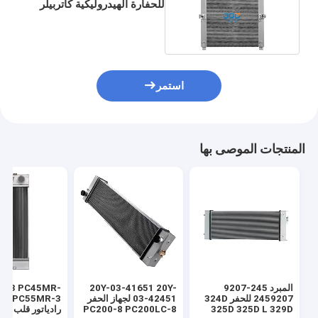
للحفارة الهيدروليكية كاتربيلر
2653624
استمر
المنتجات الموصى بها
المبرد 245-9207
20Y-03-41651 20Y-
R-3 PC45MR-
2459207 للحفر 324D
03-42451 لجهاز الحفر
3 3
PC200-8 PC200LC-8
325D 325D L 329D