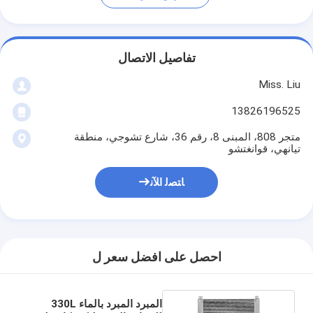
تفاصيل الاتصال
Miss. Liu
13826196525
متجر 808، المبنى 8، رقم 36، شارع تشوجي، منطقة
تيانهي، قوانغتشو
ﺎﺘﺼﻟ ﺍﻶﻧ
احصل على افضل سعر ل
المبرد المبرد بالماء 330L