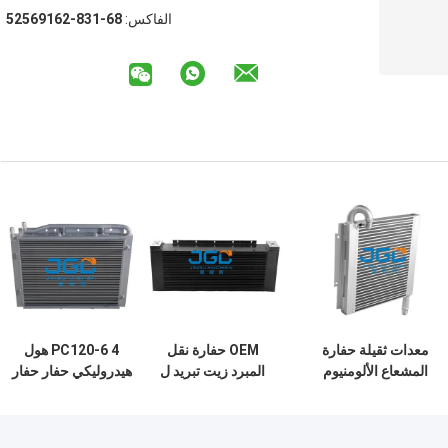
الفاكس:
86-138-26196525
معدات ثقيلة حفارة
OEM حفارة نقل
PC120-6 4 هول
المشعاع الألومنيوم
المبرد زيت تبريد ل
هيدروليكي حفار حفار
مبرد الزيت PC40-7
JCB210 حفار
مشعاع مبرد 202-
03-71210