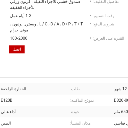
تفاصيل التغليف:
صندوق خشبي للأجزاء الثقيلة ، كرتون ورقي
للأجزاء الخفيفة
وقت التسليم:
1-3 أيام عمل
شروط الدفع:
L / C ، D / A ، D / P ، T / T ، ويسترن يونيون ،
موني جرام
القدرة على العرض:
100-2000
اتصل
طلب:
الحفارة الزاحفة
D320-0
نموذج الماكينة:
E120B
 ملم
جودة:
أداء عالي
 قياسي
مكان المنشأ:
الصين