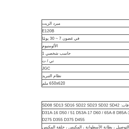
مبرد الزيت
E120B
في غضون 7 ~ 30 يومًا
الألومنيوم
حاسب شخصي 1
تي / ت
JGC
نظام التبريد
650x620 ملم
SD08 SD13 SD1
D31A-16 D50 / 51 D53A-17 D60 / 65A-8 D85A-18 D85
D275 D355 D375 D455
لتوصيل ، بطانة الأسطوانة ، المكبس ، حلقة المكبس