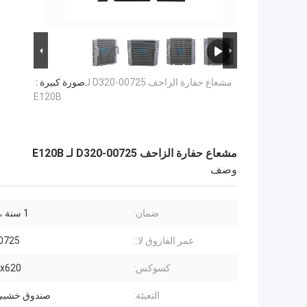
مشعاع حفارة الزاحف D320-00725 لـ
صورة كبيرة :
E120B
مشعاع حفارة الزاحف D320-00725 لـ E120B
وصف
ضمان:
1 سنة ، 12 شهر
عمر الفاروق لا::
0725
كسوكس:
650x620
التعبئة:
صندوق خشبي