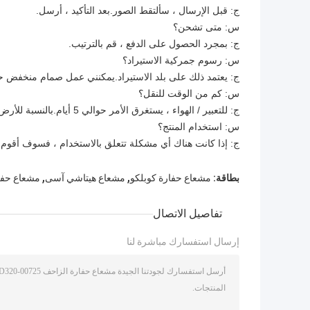
ج: قبل الإرسال ، سألتقط الصور.بعد التأكيد ، أرسل.
س: متى تشحن؟
ج: بمجرد الحصول على الدفع ، قم بالترتيب.
س: رسوم جمركية الاستيراد؟
ج: يعتمد ذلك على بلد الاستيراد.يمكنني عمل صمام منخفض ح
س: كم من الوقت للنقل؟
ج: للتعبير / الهواء ، يستغرق الأمر حوالي 5 أيام.بالنسبة للأرض / البحر ، يستغرق الأمر حوالي شهر واحد.انها تعتمد على عنوانك.
س: استخدام المنتج؟
ج: إذا كانت هناك أي مشكلة تتعلق بالاستخدام ، فسوف أقوم ب
,
,
بطاقة:
مشعاع حفارة كوبلكو
مشعاع هيتاشي آسى
مشعاع حفا
تفاصيل الاتصال
إرسال استفسارك مباشرة لنا