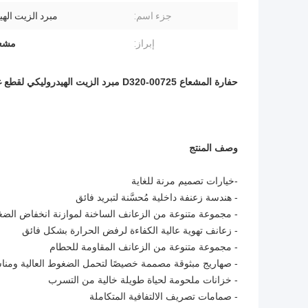
جزء اسم:
مبرد الزيت اله
إبراز:
مشعاع 
حفارة المشعاع D320-00725 مبرد الزيت الهيدروليكي لقطع غيار حفارة E120B
وصف المنتج
-خيارات تصميم مرنة للغاية
- هندسة زعنفة داخلية مُحسَّنة لتبريد فائق
- مجموعة متنوعة من الزعانف الساخنة لموازنة انخفاض الضغ
- زعانف تهوية عالية الكفاءة لرفض الحرارة بشكل فائق
- مجموعة متنوعة من الزعانف المقاومة للحطام
- صهاريج مبثوقة مصممة خصيصًا لتحمل الضغوط العالية ومنا
- خزانات ملحومة لحياة طويلة خالية من التسرب
- صمامات تصريف الالتفافية المتكاملة