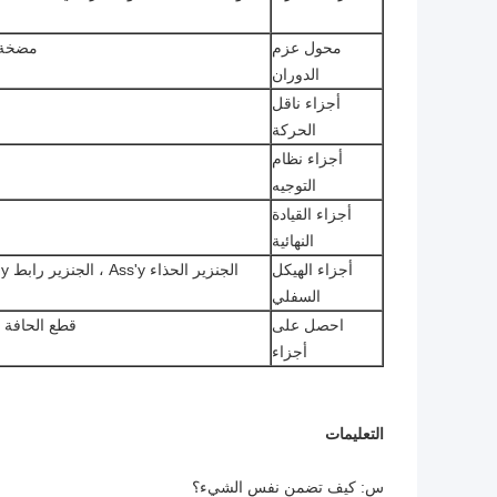
محول عزم
مضخة ا
الدوران
أجزاء ناقل
الحركة
أجزاء نظام
التوجيه
أجزاء القيادة
النهائية
أجزاء الهيكل
السفلي
احصل على
قطع الحافة 
أجزاء
التعليمات
س: كيف تضمن نفس الشيء؟