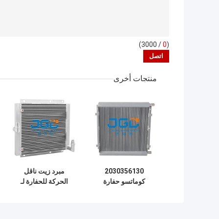
/ 3000)
0
(
منتجات أخرى
2030356130
مبرد زيت ناقل
كوماتسو حفارة
الحركة للحفارة لـ
هيدروليكية مبرد زيت
كوماتسو 4D95
المشعاع PC120-5
محرك 2010372121
PC60-7