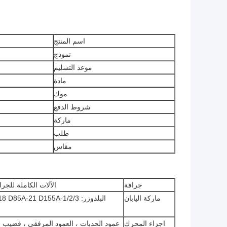
اسم المنتج
نموذج
موعد التسليم
مادة
موك
شروط الدفع
ماركة
طلب
مقاس
جرافة
الآلات الكاملة للجرافات: 6 SD22 SD23 SD32 SD42
ماركة اليابان
البلدوزر: A-21 D155A-1/2/3
اجزاء المحرك
عمود الحدبات ، العمود المرفقي ، قضيب ا