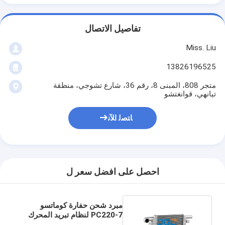
تفاصيل الاتصال
Miss. Liu
13826196525
متجر 808، المبنى 8، رقم 36، شارع تشوجي، منطقة
تيانهي، قوانغتشو
ﺎﺘﺼﻟ ﺍﻶﻧ
احصل على افضل سعر ل
مبرد شحن حفارة كوماتسو
PC220-7 لنظام تبريد المحرك
6738-61-4123