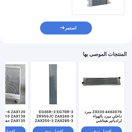
استمر
المنتجات الموصى بها
4463076 ZX330 مبرد
EG65R-3 EG70R-3
120-6 ZAX120
داخلي مبرد بالهواء
ZR950JC ZAX240-3
X110 ZAX130
لرادياتير هيتاشي
ZAX250-3 ZAX280-3
ZAX135 حف
المبرد بين المبردات
مبرد الهواء المبر
المبردات 465035
افضل سعر
افضل سعر
افضل سع