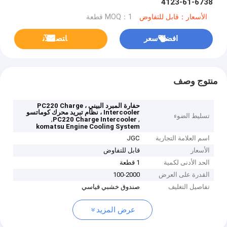
6738-61-4123
الأسعار：قابل للتفاوض
MOQ：1 قطعة
افضل سعر
ﺎﺘﺼﻟ ﺍﻶﻧ
منتوج وصف
حفارة المبرد البيني ، PC220 Charge
Intercooler ، نظام تبريد محرك كوماتسو
تسليط الضوء
,
,
PC220 Charge Intercooler
komatsu Engine Cooling System
اسم العلامة التجارية
JGC
الأسعار
قابل للتفاوض
الحد الأدنى لكمية
1 قطعة
القدرة على العرض
100-2000
تفاصيل التغليف
صندوق خشبي قياسي
عرض المزيد