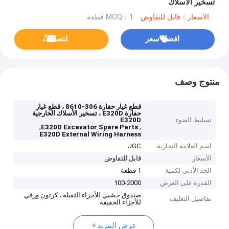
تسخير الأسلاك
الأسعار：قابل للتفاوض
MOQ：1 قطعة
افضل سعر
ﺎﺘﺼﻟ ﺍﻶﻧ
منتوج وصف
قطع غيار حفارة 306-8610 ، قطع غيار
حفارة E320D ، تسخير الأسلاك الخارجية
تسليط الضوء
E320D
,
,
E320D Excavator Spare Parts
E320D External Wiring Harness
اسم العلامة التجارية
JGC
الأسعار
قابل للتفاوض
الحد الأدنى لكمية
1 قطعة
القدرة على العرض
100-2000
صندوق خشبي للأجزاء الثقيلة ، كرتون ورقي
تفاصيل التغليف
للأجزاء الخفيفة
عرض المزيد