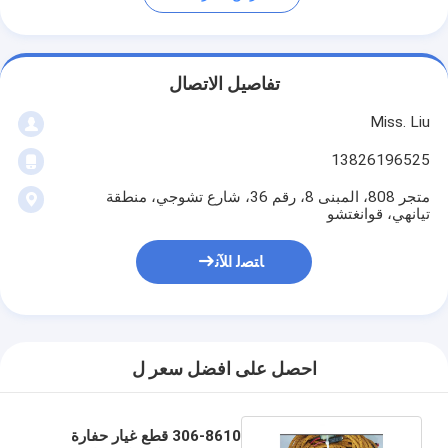
تفاصيل الاتصال
Miss. Liu
13826196525
متجر 808، المبنى 8، رقم 36، شارع تشوجي، منطقة
تيانهي، قوانغتشو
ﺎﺘﺼﻟ ﺍﻶﻧ
احصل على افضل سعر ل
306-8610 قطع غيار حفارة