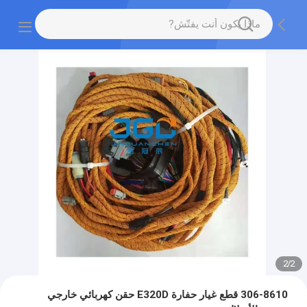
2
/
2
306-8610 قطع غيار حفارة E320D حقن كهربائي خارجي