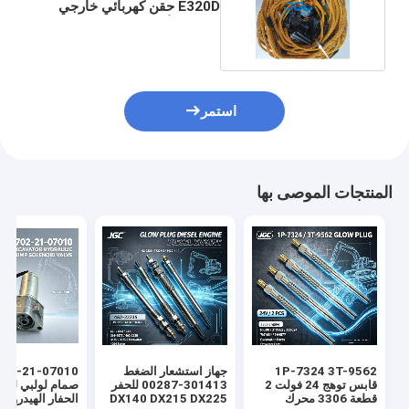
E320D حقن كهربائي خارجي
تسخير الأسلاك
استمر
المنتجات الموصى بها
1P-7324 3T-9562
جهاز استشعار الضغط
قابس توهج 24 فولت 2
301413-00287 للحفر
صمام لولبي لمض
قطعة 3306 محرك
DX140 DX215 DX225
الحفار الهيدروليكي