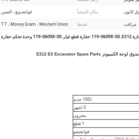
 كاتون
مكان المنشأ:
قوانغدونغ ، الصين
مراقب
قسط:
TT ، Money Gram ، Westem Union
 E312
,
119-0609X-00 حفارة قطع غيار
,
119-0609X-00 وحدة تحكم حفارة
100٪ جديد
3 اشهر
مخزون
1 قطع
قوانغتشو