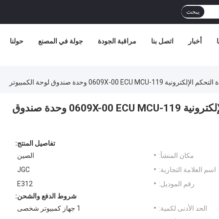
يبحث
أخبار
اتصل بنا
مراقبة الجودة
جولة في المصنع
حولنا
E312 E3 حفارة قطع غيار وحدة التحكم الإلكترونية 119-0609X-00 ECU MCU وحدة صندوق
تفاصيل المنتج:
مكان المنشأ:
الصين
اسم العلامة التجارية:
JGC
رقم الموديل:
E312
شروط الدفع والشحن:
الحد الأدنى لكمية:
1 جهاز كمبيوتر شخصى