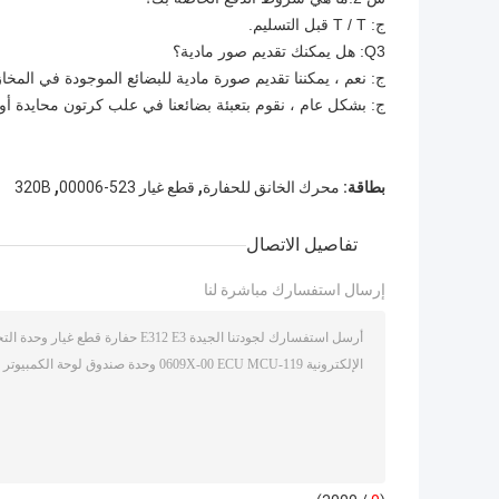
ج: T / T قبل التسليم.
Q3: هل يمكنك تقديم صور مادية؟
ج: نعم ، يمكننا تقديم صورة مادية للبضائع الموجودة في المخازن.س 4.ما هي شروط التعبئة ا
ج: بشكل عام ، نقوم بتعبئة بضائعنا في علب كرتون محايدة 
,
,
بطاقة:
محرك الخانق للحفارة
قطع غيار 523-00006
320B
تفاصيل الاتصال
إرسال استفسارك مباشرة لنا