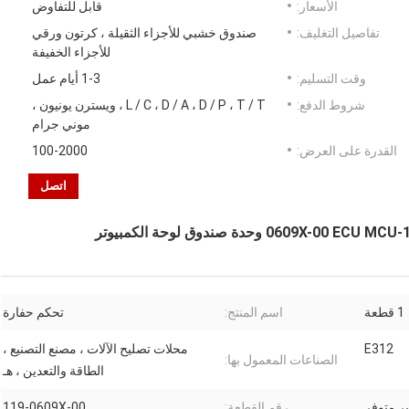
الأسعار:
قابل للتفاوض
تفاصيل التغليف:
صندوق خشبي للأجزاء الثقيلة ، كرتون ورقي
للأجزاء الخفيفة
وقت التسليم:
1-3 أيام عمل
شروط الدفع:
L / C ، D / A ، D / P ، T / T ، ويسترن يونيون ،
موني جرام
القدرة على العرض:
100-2000
اتصل
1 قطعة
اسم المنتج:
تحكم حفارة
E312
محلات تصليح الآلات ، مصنع التصنيع ،
الصناعات المعمول بها:
الطاقة والتعدين ، هـ
ر متوفر
رقم القطعة:
119-0609X-00