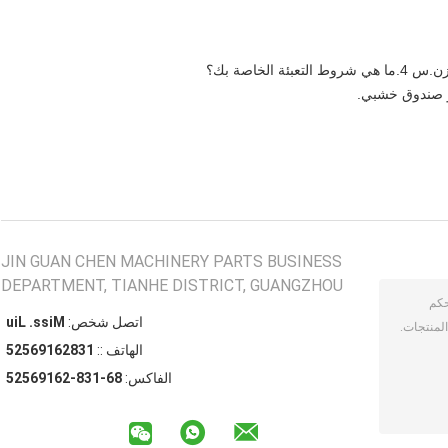
لخاصة بك؟
أو صندوق خشبي.
JIN GUAN CHEN MACHINERY PARTS BUSINESS
DEPARTMENT, TIANHE DISTRICT, GUANGZHOU
اتصل شخص:
Miss. Liu
الهاتف ::
13826196525
الفاكس:
86-138-26196525