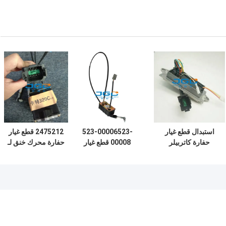
استبدال قطع غيار
523-00006523-
2475212 قطع غيار
حفارة كاتربيلر
00008 قطع غيار
حفارة محرك خنق لـ
E320C 7 وحدة
حفار 24V محرك
320C 2218767
القيادة 82D02100-
خنق لـ Daewoo
Doosan
511