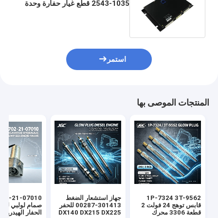
2543-1035 قطع غيار حفارة وحدة
تحكم ECU DX225-7 DX300
استمر
المنتجات الموصى بها
1P-7324 3T-9562
جهاز استشعار الضغط
قابس توهج 24 فولت 2
301413-00287 للحفر
صمام لولبي لمض
قطعة 3306 محرك
DX140 DX215 DX225
الحفار الهيدروليكي