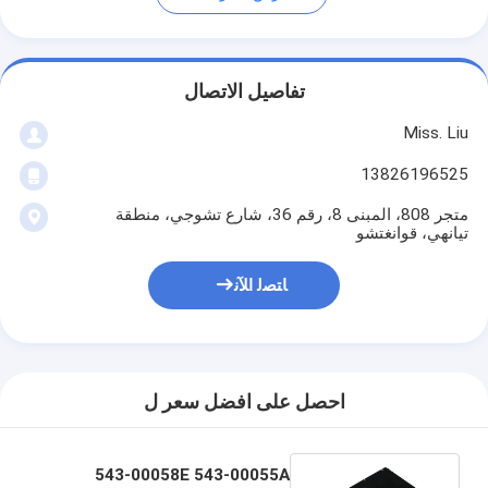
تفاصيل الاتصال
Miss. Liu
13826196525
متجر 808، المبنى 8، رقم 36، شارع تشوجي، منطقة
تيانهي، قوانغتشو
ﺎﺘﺼﻟ ﺍﻶﻧ
احصل على افضل سعر ل
543-00058E 543-00055A