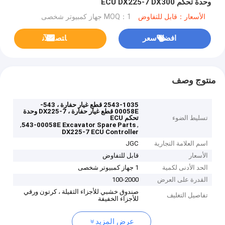
وحدة تحكم ECU DX225-7 DX300
الأسعار：قابل للتفاوض
MOQ：1 جهاز كمبيوتر شخصى
افضل سعر
ﺎﺘﺼﻟ ﺍﻶﻧ
منتوج وصف
2543-1035 قطع غيار حفارة ، 543-
00058E قطع غيار حفارة ، DX225-7 وحدة
تسليط الضوء
تحكم ECU
,
,
543-00058E Excavator Spare Parts
DX225-7 ECU Controller
اسم العلامة التجارية
JGC
الأسعار
قابل للتفاوض
الحد الأدنى لكمية
1 جهاز كمبيوتر شخصى
القدرة على العرض
100-2000
صندوق خشبي للأجزاء الثقيلة ، كرتون ورقي
تفاصيل التغليف
للأجزاء الخفيفة
عرض المزيد